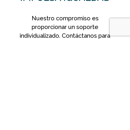
Nuestro compromiso es
proporcionar un soporte
individualizado. Contáctanos para
diseñar un plan de asistencia
personal que se adapte a tus
necesidades.
Quiero contactar con
IMPULSA IGUALDAD