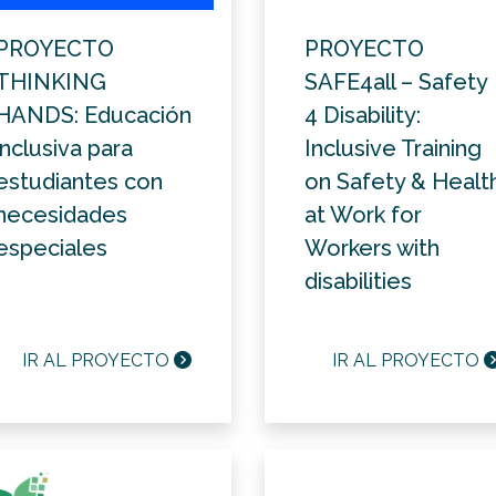
PROYECTO
PROYECTO
THINKING
SAFE4all – Safety
HANDS: Educación
4 Disability:
inclusiva para
Inclusive Training
estudiantes con
on Safety & Healt
necesidades
at Work for
especiales
Workers with
disabilities
IR AL PROYECTO
IR AL PROYECTO