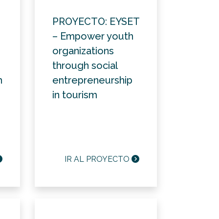
PROYECTO: EYSET
– Empower youth
organizations
through social
h
entrepreneurship
in tourism
IR AL PROYECTO