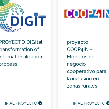
PROYECTO DIGItal
proyecto
transformation of
COOP4IN –
internationalization
Modelos de
process
negocio
cooperativo para
la inclusión en
zonas rurales
IR AL PROYECTO
IR AL PROYECTO