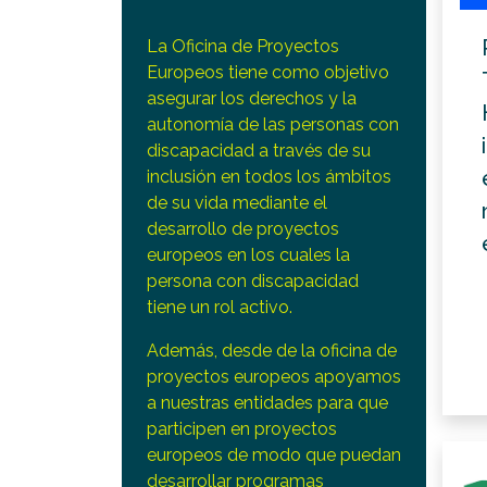
La Oficina de Proyectos
Europeos tiene como objetivo
asegurar los derechos y la
autonomía de las personas con
discapacidad a través de su
inclusión en todos los ámbitos
de su vida mediante el
desarrollo de proyectos
europeos en los cuales la
persona con discapacidad
tiene un rol activo.
Además, desde de la oficina de
proyectos europeos apoyamos
a nuestras entidades para que
participen en proyectos
europeos de modo que puedan
desarrollar programas