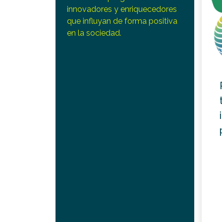
innovadores y enriquecedores
que influyan de forma positiva
en la sociedad.