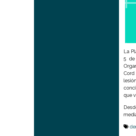
La Pl
5 de 
Organ
Cord 
lesió
conci
que v
Desde
media
de